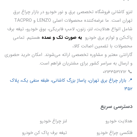
لنزو کاشانی فروشگاه تخصصی برق و نور خودرو در بازار چراغ برق
تهران است. ما عرضه‌کننده محصولات اصلی LENZO و TACPRO
شامل انواع هدلایت، لنز، زنون، لامپ فابریکی، بوق خودرو، تیغه برف
پاک‌کن و لوازم برق خودرو
ب
ه صورت تک و عمده
هستیم. تمامی
محصولات با تضمین اصالت کالا،
گارانتی معتبر و مشاوره تخصصی ارائه می‌شوند. امکان خرید حضوری
و ارسال به سراسر کشور برای مشتریان فراهم است.
📞 02133531712
📍 بازار چراغ برق تهران، پاساژ بزرگ کاشانی، طبقه منفی یک، پلاک
۳۵۲
دسترسی سریع
هدلایت خودرو
لنز چراغ خودرو
فلکسی چراغ خودرو
تیغه برف پاک کن خودرو