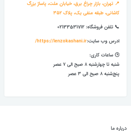
📍 تهران، بازار چراغ برق، خیابان ملت، پاساژ بزرگ
کاشانی، طبقه منفی یک، پلاک ۳۵۲
📞 تلفن فروشگاه: 02133531712
ادرس وب سایت:
https://lenzokashani.ir/
🕒 ساعات کاری:
شنبه تا چهارشنبه ۸ صبح الی ۷ عصر
پنج‌شنبه ۸ صبح الی ۳ عصر
درباره ما