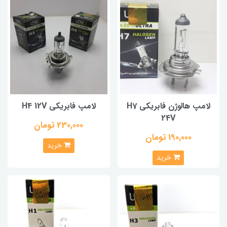
لامپ هالوژن فابریکی H7
لامپ فابریکی H4 12V
24V
230,000 تومان
190,000 تومان
خرید
خرید