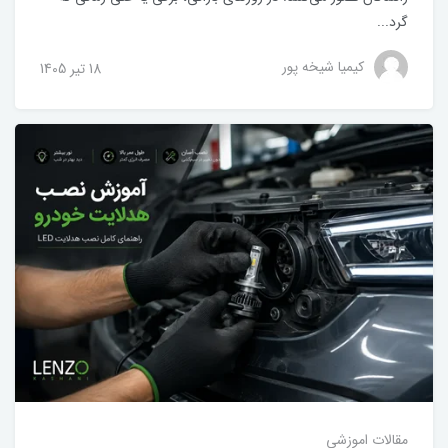
گرد...
کیمیا شیخه پور
18 تير 1405
مقالات اموزشی