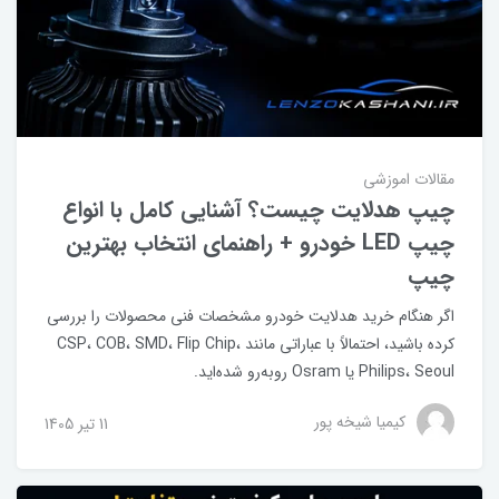
مقالات اموزشی
چیپ هدلایت چیست؟ آشنایی کامل با انواع
چیپ LED خودرو + راهنمای انتخاب بهترین
چیپ
اگر هنگام خرید هدلایت خودرو مشخصات فنی محصولات را بررسی
کرده باشید، احتمالاً با عباراتی مانند CSP، COB، SMD، Flip Chip،
Philips، Seoul یا Osram روبه‌رو شده‌اید.
کیمیا شیخه پور
11 تير 1405