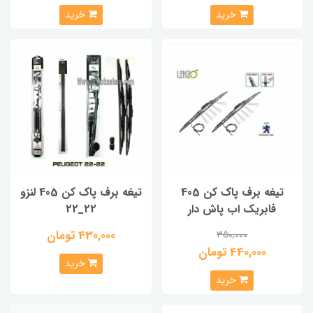
خرید
خرید
تیغه برف پاک کن 405
تیغه برف پاک کن 405 لنزو
فابریک اب پاش دار
22_22
430,000 تومان
350,000
440,000 تومان
خرید
خرید