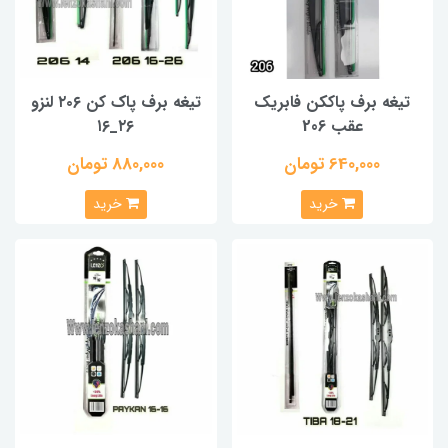
تیغه برف پاککن فابریک
تیغه برف پاک کن ۲۰۶ لنزو
عقب 206
۲۶_۱۶
640,000 تومان
880,000 تومان
خرید
خرید