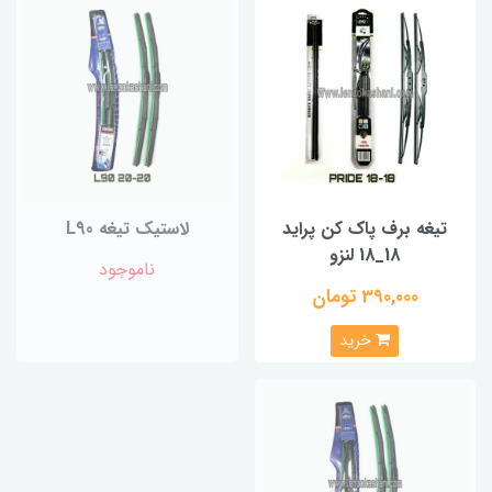
تیغه برف پاک کن پراید
لاستیک تیغه L90
18_18 لنزو
ناموجود
390,000 تومان
خرید