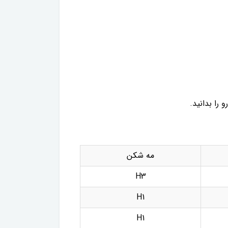
 را بدانید.
مه شکن
H3
H1
H1