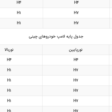
H4
H4
H1
H7
H1
H7
جدول پایه لامپ خودروهای چینی
نورپایین
نوربالا
H4
H4
H1
H7
H1
H7
H1
H7
H1
H7
H1
H7