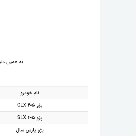
به همین دلیل
نام خودرو
پژو 405 GLX
پژو 405 SLX
پژو پارس سال