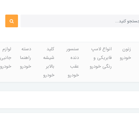
زنون
انواع لامپ
سنسور
کلید
دسته
لوازم
خودرو
فابریکی و
دنده
شیشه
راهنما
جانبی
رنگی خودرو
عقب
بالابر
خودرو
خودرو
خودرو
خودرو