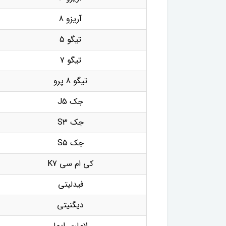
آریزو 8
تیگو 5
تیگو 7
تیگو 8 پرو
جک J5
جک S3
جک S5
کی ام سی K7
فیدلیتی
دیگنیتی
لاماری ایما