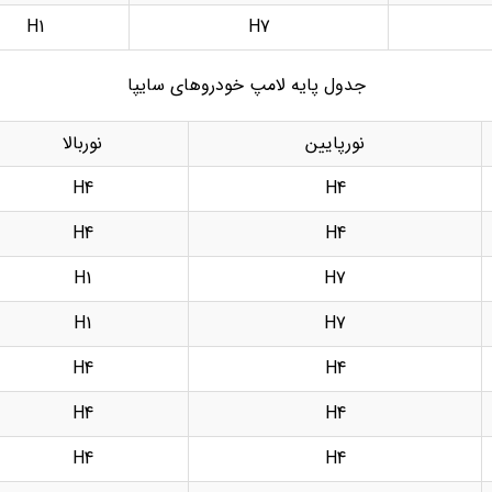
H1
H7
جدول پایه لامپ خودروهای سایپا
نورپایین
نوربالا
H4
H4
H4
H4
H1
H7
H1
H7
H4
H4
H4
H4
H4
H4