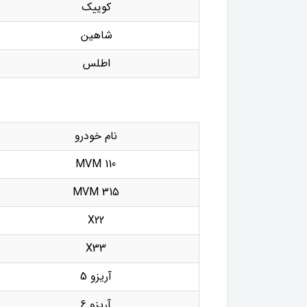
کوییک
شاهین
اطلس
نام خودرو
MVM 110
MVM 315
X22
X33
آریزو 5
آریزو 6