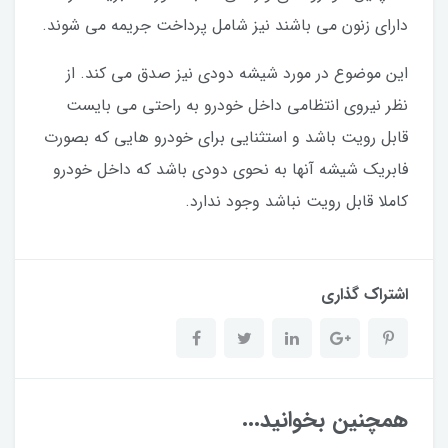
داراي زنون مي باشند نيز شامل پرداخت جريمه مي شوند.
اين موضوع در مورد شيشه دودي نيز صدق مي كند. از
نظر نيروي انتظامي داخل خودرو به راحتي مي بايست
قابل رويت باشد و استثنايي براي خودرو هايي كه بصورت
فابريك شيشه آنها به نحوي دودي باشد كه داخل خودرو
كاملا قابل رويت نباشد وجود ندارد.
اشتراک گذاری
همچنین بخوانید...