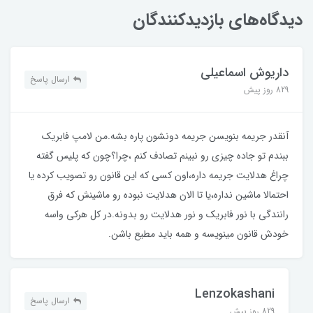
دیدگاه‌های بازدیدکنندگان
داریوش اسماعیلی
ارسال پاسخ
829 روز پیش
آنقدر جریمه بنویسن جریمه دونشون پاره بشه.من لامپ فابریک
ببندم تو جاده چیزی رو نبینم تصادف کنم ،چرا؟چون که پلیس گفته
چراغ هدلایت جریمه داره،اون کسی که این قانون رو تصویب کرده یا
احتمالا ماشین نداره،یا تا الان هدلایت نبوده رو ماشینش که فرق
رانندگی با نور فابریک و نور هدلایت رو بدونه.در کل هرکی واسه
خودش قانون مینویسه و همه باید مطیع باشن.
Lenzokashani
ارسال پاسخ
829 روز پیش