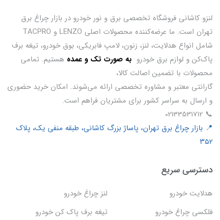
لنزو کاشانی فروشگاه تخصصی برق و نور خودرو در بازار چراغ برق
تهران است. ما عرضه‌کننده محصولات اصلی LENZO و TACPRO
شامل انواع هدلایت، لنز، زنون، لامپ فابریکی، بوق خودرو، تیغه برف
پاک‌کن و لوازم برق خودرو
ب
ه صورت تک و عمده
هستیم. تمامی
محصولات با تضمین اصالت کالا،
گارانتی معتبر و مشاوره تخصصی ارائه می‌شوند. امکان خرید حضوری
و ارسال به سراسر کشور برای مشتریان فراهم است.
📞 02133531712
📍 بازار چراغ برق تهران، پاساژ بزرگ کاشانی، طبقه منفی یک، پلاک
۳۵۲
دسترسی سریع
هدلایت خودرو
لنز چراغ خودرو
فلکسی چراغ خودرو
تیغه برف پاک کن خودرو