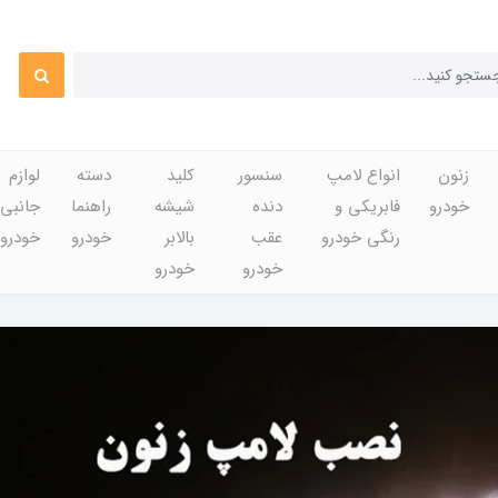
زنون
انواع لامپ
سنسور
کلید
دسته
لوازم
خودرو
فابریکی و
دنده
شیشه
راهنما
جانبی
رنگی خودرو
عقب
بالابر
خودرو
خودرو
خودرو
خودرو