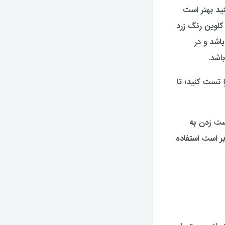
نید بهتر است
گ مورد نظر خود را برای این لامپ در نظر بگیرید. به عنوان مثال لامپ زنون K4300 کلوین رنگ زرد
سفید یخی می باشد و در
 تست کنید؛ تا
ست زدن به
بر است استفاده