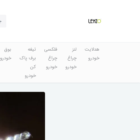
هدلایت
لنز
فلکسی
تیغه
بوق
خودرو
چراغ
چراغ
برف پاک
خودرو
خودرو
خودرو
کن
خودرو