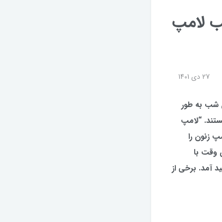
ب لامپ
27 دی 1401
ل شب به طور
ستند. “لامپ
 از این که لامپ زنون را
 وقت با
 آمد. برخی از