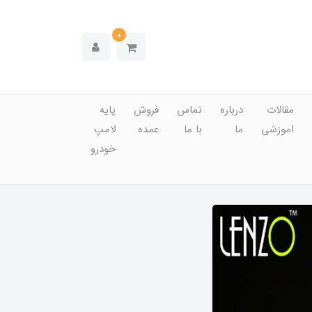
0
مقالات
درباره
تماس
فروش
پایه
اموزشی
ما
با ما
عمده
لامپ
خودرو