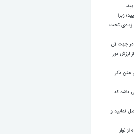
یید.
د؛ زیرا
د زیادی تحت
 در جهت آن
ز لرزش نور
دای متن ذکر
 باشد که
ل نمایید و
ز نوار