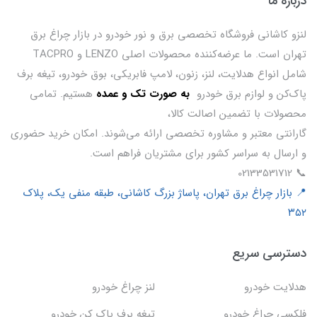
درباره ما
لنزو کاشانی فروشگاه تخصصی برق و نور خودرو در بازار چراغ برق
تهران است. ما عرضه‌کننده محصولات اصلی LENZO و TACPRO
شامل انواع هدلایت، لنز، زنون، لامپ فابریکی، بوق خودرو، تیغه برف
پاک‌کن و لوازم برق خودرو
ب
ه صورت تک و عمده
هستیم. تمامی
محصولات با تضمین اصالت کالا،
گارانتی معتبر و مشاوره تخصصی ارائه می‌شوند. امکان خرید حضوری
و ارسال به سراسر کشور برای مشتریان فراهم است.
📞 02133531712
📍 بازار چراغ برق تهران، پاساژ بزرگ کاشانی، طبقه منفی یک، پلاک
۳۵۲
دسترسی سریع
هدلایت خودرو
لنز چراغ خودرو
فلکسی چراغ خودرو
تیغه برف پاک کن خودرو