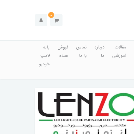
0
مقالات
درباره
تماس
فروش
پایه
اموزشی
ما
با ما
عمده
لامپ
خودرو