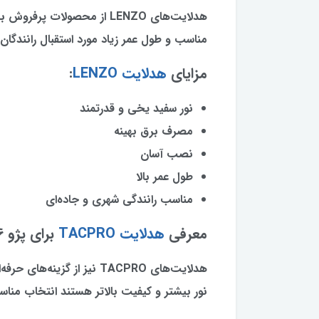
هدلایت‌های LENZO از محصولات
مناسب و طول عمر زیاد مورد استقبال رانندگان قر
مزایای
هدلایت LENZO
:
نور سفید یخی و قدرتمند
مصرف برق بهینه
نصب آسان
طول عمر بالا
مناسب رانندگی شهری و جاده‌ای
معرفی
هدلایت TACPRO
برای پژو 206
هدلایت‌های TACPRO نیز از گ
نور بیشتر و کیفیت بالاتر هستند انتخاب مناس