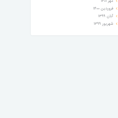
مهر 1401
فروردین 1400
آبان 1399
شهریور 1399