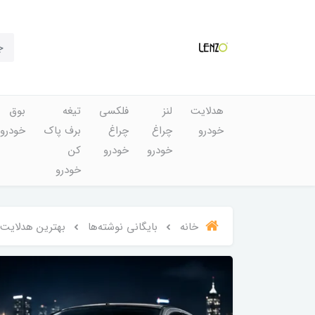
هدلایت
لنز
فلکسی
تیغه
بوق
خودرو
چراغ
چراغ
برف پاک
خودرو
خودرو
خودرو
کن
خودرو
خانه
بایگانی نوشته‌ها
بهترین هدلایت برای پژو 206 | راهنمای