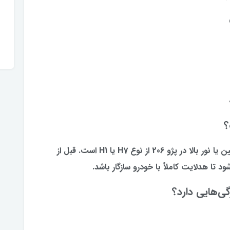
بسته به مدل خودرو، معمولاً پایه چراغ نور پایین یا نور بالا در پژو 206 از نوع H7 یا H1 است. قبل از
 تا هدلایت کاملاً با خودرو سازگار باشد.