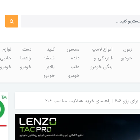
زنون
انواع لامپ
سنسور
کلید
دسته
لوازم
خودرو
فابریکی و
دنده
شیشه
راهنما
جانبی
رنگی خودرو
عقب
بالابر
خودرو
خودرو
خودرو
خودرو
 خرید هدلایت مناسب 206