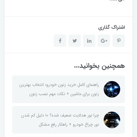
اشتراک گذاری
همچنین بخوانید...
راهنمای کامل خرید زنون خودرو؛ انتخاب بهترین
زنون برای ماشین + نکات مهم نصب زنون
چرا نور هدلایت ضعیف شده؟ ۱۰ دلیل کم شدن
نور چراغ خودرو + راهکار رفع مشکل