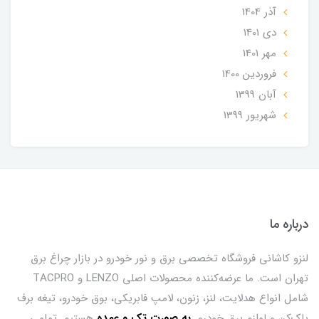
آذر 1404
دی 1401
مهر 1401
فروردین 1400
آبان 1399
شهریور 1399
درباره ما
لنزو کاشانی فروشگاه تخصصی برق و نور خودرو در بازار چراغ برق
تهران است. ما عرضه‌کننده محصولات اصلی LENZO و TACPRO
شامل انواع هدلایت، لنز، زنون، لامپ فابریکی، بوق خودرو، تیغه برف
پاک‌کن و لوازم برق خودرو
ب
ه صورت تک و عمده
هستیم. تمامی