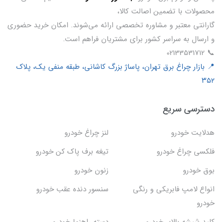
محصولات با تضمین اصالت کالا،
گارانتی معتبر و مشاوره تخصصی ارائه می‌شوند. امکان خرید حضوری
و ارسال به سراسر کشور برای مشتریان فراهم است.
📞 02133531712
📍 بازار چراغ برق تهران، پاساژ بزرگ کاشانی، طبقه منفی یک، پلاک
۳۵۲
دسترسی سریع
هدلایت خودرو
لنز چراغ خودرو
فلکسی چراغ خودرو
تیغه برف پاک کن خودرو
بوق خودرو
زنون خودرو
انواع لامپ فابریکی و رنگی
سنسور دنده عقب خودرو
خودرو
کلید شیشه بالابر خودرو
دسته راهنما خودرو