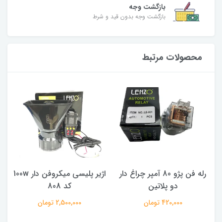
بازگشت وجه
بازگشت وجه بدون قید و شرط
محصولات مرتبط
رله فن پژو 80 آمپر چراغ دار
اژیر پلیسی میکروفن دار 100w
دو پلاتین
کد 808
420,000 تومان
2,500,000 تومان