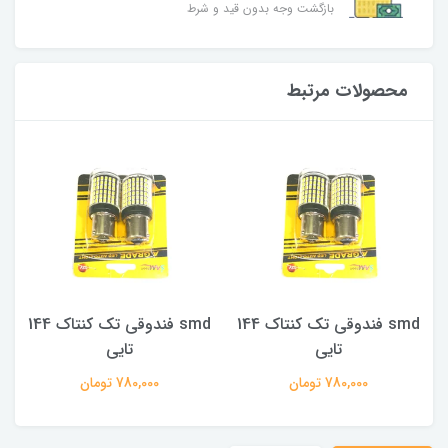
بازگشت وجه بدون قید و شرط
محصولات مرتبط
14
smd فندوقی تک کنتاک 144
smd فندوقی تک کنتاک 144
تایی
تایی
780,000 تومان
780,000 تومان