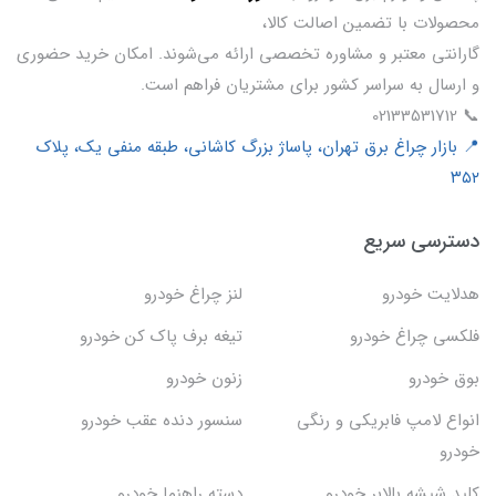
محصولات با تضمین اصالت کالا،
گارانتی معتبر و مشاوره تخصصی ارائه می‌شوند. امکان خرید حضوری
و ارسال به سراسر کشور برای مشتریان فراهم است.
📞 02133531712
📍 بازار چراغ برق تهران، پاساژ بزرگ کاشانی، طبقه منفی یک، پلاک
۳۵۲
دسترسی سریع
هدلایت خودرو
لنز چراغ خودرو
فلکسی چراغ خودرو
تیغه برف پاک کن خودرو
بوق خودرو
زنون خودرو
انواع لامپ فابریکی و رنگی
سنسور دنده عقب خودرو
خودرو
کلید شیشه بالابر خودرو
دسته راهنما خودرو