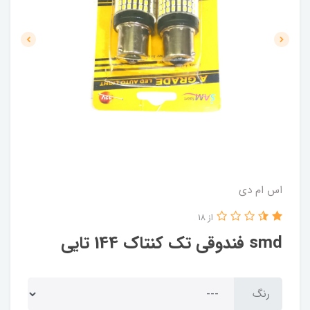
اس ام دی
از 18
smd فندوقی تک کنتاک 144 تایی
رنگ