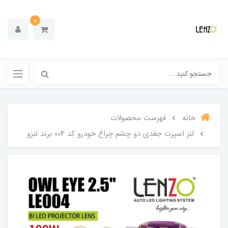
0
خانه
فهرست محصولات
لنز اسپرت جغدی دو چشم چراغ خودرو کد 004 برند لنزو