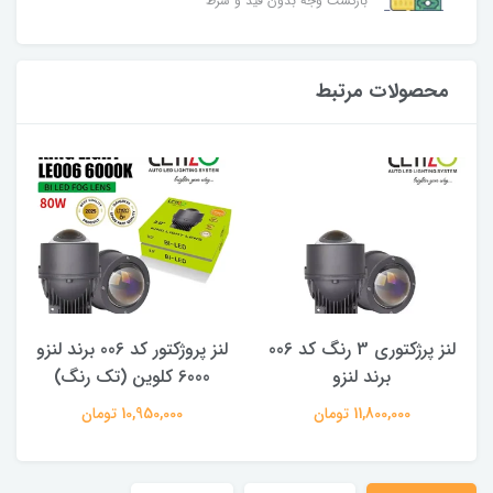
بازگشت وجه بدون قید و شرط
محصولات مرتبط
لنز پرژکتوری 3 رنگ کد 006
لنز پروژکتور کد 006 برند لنزو
ل
برند لنزو
6000 کلوین (تک رنگ)
11,800,000 تومان
10,950,000 تومان