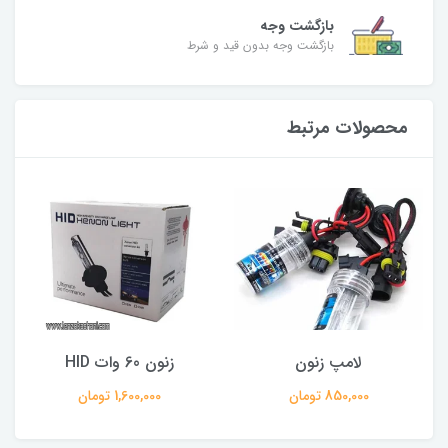
بازگشت وجه
بازگشت وجه بدون قید و شرط
محصولات مرتبط
لامپ زنون
زنون 60 وات HID
850,000 تومان
1,600,000 تومان