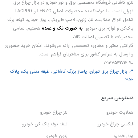
لنزو کاشانی فروشگاه تخصصی برق و نور خودرو در بازار چراغ برق
تهران است. ما عرضه‌کننده محصولات اصلی LENZO و TACPRO
شامل انواع هدلایت، لنز، زنون، لامپ فابریکی، بوق خودرو، تیغه برف
پاک‌کن و لوازم برق خودرو
ب
ه صورت تک و عمده
هستیم. تمامی
محصولات با تضمین اصالت کالا،
گارانتی معتبر و مشاوره تخصصی ارائه می‌شوند. امکان خرید حضوری
و ارسال به سراسر کشور برای مشتریان فراهم است.
📞 02133531712
📍 بازار چراغ برق تهران، پاساژ بزرگ کاشانی، طبقه منفی یک، پلاک
۳۵۲
دسترسی سریع
هدلایت خودرو
لنز چراغ خودرو
فلکسی چراغ خودرو
تیغه برف پاک کن خودرو
بوق خودرو
زنون خودرو