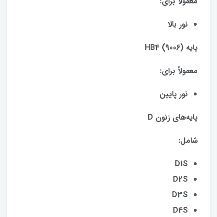
معمولاً برای:
نور بالا
پایه HB4 (9006)
معمولاً برای:
نور پایین
پایه‌های زنون D
شامل:
D1S
D2S
D3S
D4S