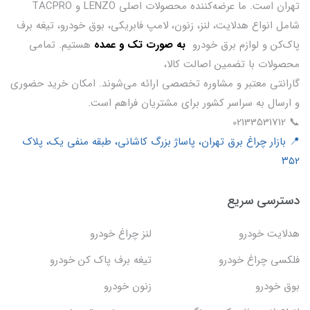
تهران است. ما عرضه‌کننده محصولات اصلی LENZO و TACPRO
شامل انواع هدلایت، لنز، زنون، لامپ فابریکی، بوق خودرو، تیغه برف
پاک‌کن و لوازم برق خودرو
ب
ه صورت تک و عمده
هستیم. تمامی
محصولات با تضمین اصالت کالا،
گارانتی معتبر و مشاوره تخصصی ارائه می‌شوند. امکان خرید حضوری
و ارسال به سراسر کشور برای مشتریان فراهم است.
📞 02133531712
📍 بازار چراغ برق تهران، پاساژ بزرگ کاشانی، طبقه منفی یک، پلاک
۳۵۲
دسترسی سریع
هدلایت خودرو
لنز چراغ خودرو
فلکسی چراغ خودرو
تیغه برف پاک کن خودرو
بوق خودرو
زنون خودرو