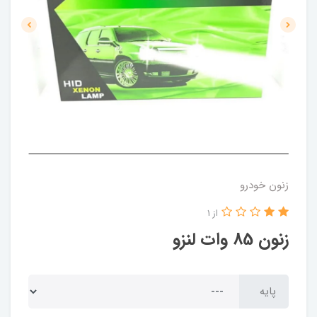
زنون خودرو
از 1
زنون 85 وات لنزو
پایه