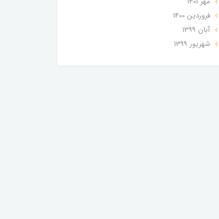
مهر 1401
فروردین 1400
آبان 1399
شهریور 1399