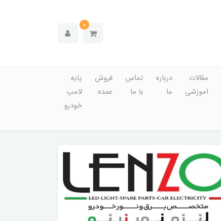
0
مقالات
درباره
تماس
فروش
پایه
اموزشی
ما
با ما
عمده
لامپ
خودرو