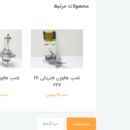
محصولات مرتبط
لامپ هالوژن فابریکی H3
لامپ هالوژن فابریکی H1
24V
24V
140,000 تومان
140,000 تومان
230,000 
مشخصات
دیدگاه‌ها