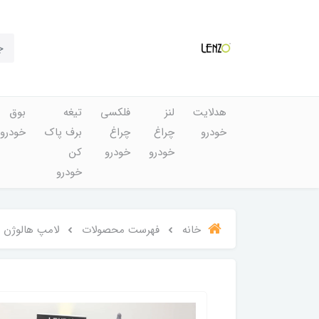
هدلایت
لنز
فلکسی
تیغه
بوق
خودرو
چراغ
چراغ
برف پاک
خودرو
خودرو
خودرو
کن
خودرو
خانه
فهرست محصولات
لامپ هالوژن فابر