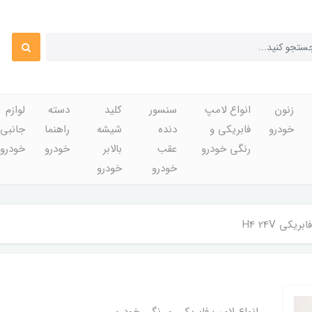
زنون
انواع لامپ
سنسور
کلید
دسته
لوازم
خودرو
فابریکی و
دنده
شیشه
راهنما
جانبی
رنگی خودرو
عقب
بالابر
خودرو
خودرو
خودرو
خودرو
یکی H4 24V