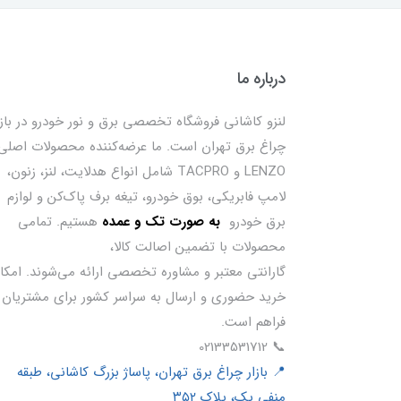
درباره ما
لنزو کاشانی فروشگاه تخصصی برق و نور خودرو در بازا
چراغ برق تهران است. ما عرضه‌کننده محصولات اصلی
LENZO و TACPRO شامل انواع هدلایت، لنز، زنون،
لامپ فابریکی، بوق خودرو، تیغه برف پاک‌کن و لوازم
برق خودرو
ب
ه صورت تک و عمده
هستیم. تمامی
محصولات با تضمین اصالت کالا،
گارانتی معتبر و مشاوره تخصصی ارائه می‌شوند. امکا
خرید حضوری و ارسال به سراسر کشور برای مشتریان
فراهم است.
📞 02133531712
📍 بازار چراغ برق تهران، پاساژ بزرگ کاشانی، طبقه
منفی یک، پلاک ۳۵۲