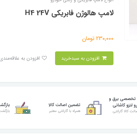
انواع لامپ فابریکی و رنگی خودرو
لامپ هالوژن فابریکی H4 24V
230,000
تومان
افزودن به سبدخرید
افزودن به علاقه‌مندی
 تخصصی برق و
تضمین اصالت کالا
بازگش
و لنزو کاشانی
همراه با گارانتی معتبر
بازگشت
لت کالا گارانتی