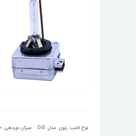
نوع لامپ: زنون مدل: D1S میزان نوردهی: 3200 لومن دامنه ولتاژ: 85 ولت توان مصرفی: 35 وات نور زرد فابریکی 4300کلوین