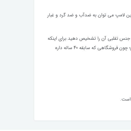
ین قاعده مستثنی نیست. از مزایای این لامپ می توان به ضدآب و ضد گرد و غبار
ز جنس تقلبی آن را تشخیص دهید.برای اینکه
خیالتان از این بابت راحت باشد و شک به دلتان وارد نشود ما به شما خرید از فروشگاه لنزولامپ رو پیشنهاد می کنیم؛ چون فروشگاهی که سابقه 40 ساله داره
 است.