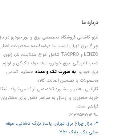
درباره ما
لنزو کاشانی فروشگاه تخصصی برق و نور خودرو در بازا
چراغ برق تهران است. ما عرضه‌کننده محصولات اصلی
LENZO و TACPRO شامل انواع هدلایت، لنز، زنون،
لامپ فابریکی، بوق خودرو، تیغه برف پاک‌کن و لوازم
برق خودرو
ب
ه صورت تک و عمده
هستیم. تمامی
محصولات با تضمین اصالت کالا،
گارانتی معتبر و مشاوره تخصصی ارائه می‌شوند. امکا
خرید حضوری و ارسال به سراسر کشور برای مشتریان
فراهم است.
📞 02133531712
📍 بازار چراغ برق تهران، پاساژ بزرگ کاشانی، طبقه
منفی یک، پلاک ۳۵۲