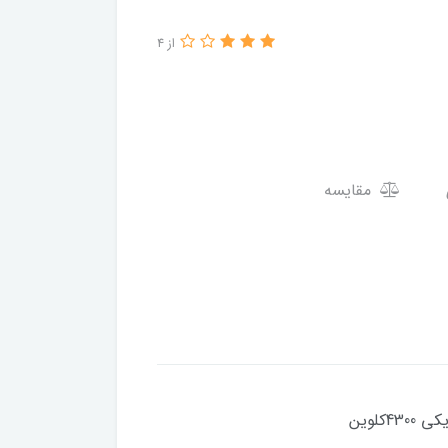
از 4
مقایسه