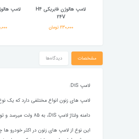
لامپ هالوژن فابریکی H1
لامپ هالوژن فابریکی H4
24V
24V
140,000 تومان
230,000 تومان
190,000 
مشخصات
دیدگاه‌ها
لامپ D1S:
لامپ های زنون انواع مختلفی دارد که یک نوع آن، لامپ D1S است که میزان نوردهی
دامنه ولتاژ لامپ D1S، به 85 ولت میرسد و توان مصرفی آن 35 وات می باشد و نور زرد فابریکی 4300کلوین دارد.
این نوع از لامپ های زنون در اکثر خودرو ها 