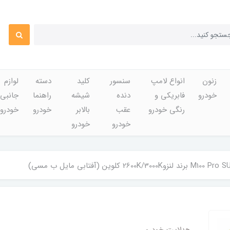
زنون
انواع لامپ
سنسور
کلید
دسته
لوازم
خودرو
فابریکی و
دنده
شیشه
راهنما
جانبی
رنگی خودرو
عقب
بالابر
خودرو
خودرو
خودرو
خودرو