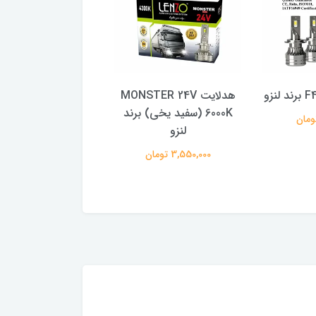
هدلایت MONSTER 24V
هدلایت R 24V
6000K (سفید یخی) برند
4300K (آفتابی) برند لنزو
لنزو
3,550,000 تومان
3,550,000 تومان