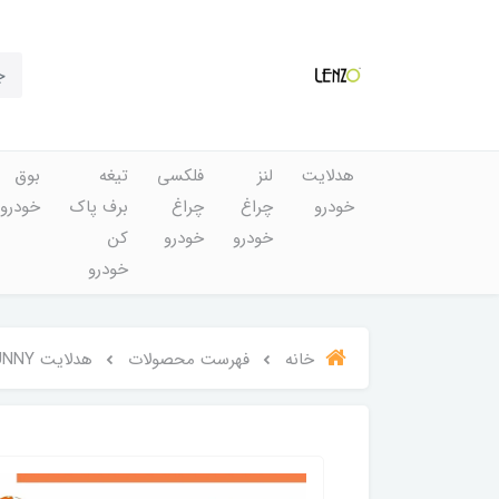
هدلایت
لنز
فلکسی
تیغه
بوق
خودرو
چراغ
چراغ
برف پاک
خودرو
خودرو
خودرو
کن
خودرو
خانه
فهرست محصولات
هدلایت M100 Pro SUNNY برند لنزو2600K/3000K کلوین (آفتابی مایل ب مسی)