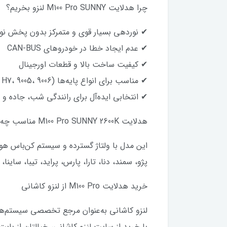
چرا هدلایت M100 Pro SUNNY لنزو بخریم؟
✔ نوردهی بسیار قوی و متمرکز بدون پخش نور 
✔ عدم ایجاد خطا در خودروهای CAN-BUS
✔ کیفیت ساخت بالا و قطعات اورجینال
✔ مناسب برای انواع پایه‌ها (H1، H4، H7، 9005، 9006 و …)
✔ انتخابی ایده‌آل برای رانندگی شب، جاده و 
هدلایت M100 Pro SUNNY 2600K مناسب چه خودروهایی است؟
این مدل با ولتاژ گسترده و سیستم کن‌باس هو
پژو، سمند، دنا، تارا، پارس، پراید، تیبا، ساینا، کوییک، 206، 207، ال90، هایما، جک، مزدا، تو
خرید هدلایت M100 Pro از لنزو کاشانی
لنزو کاشانی به‌عنوان مرجع تخصصی سیستم‌ها
با خرید از سایت لنزو کاشانی، خیالتان از باب