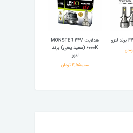
هدلایت MONSTER 24V
هدلایت R 24V
6000K (سفید یخی) برند
4300K (آفتابی) برند لنزو
لنزو
3,550,000 تومان
3,550,000 تومان