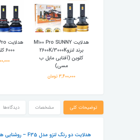
هدلایت M65 PRO
هدلایت M100 Pro SUNNY
SUNNY برند لنزو 2600K
برند لنزو2600K/3000K
6000 کلوین (سفید)
بی مایل به مسی)
کلوین (آفتابی مایل ب
3,400,000
مسی)
3,200,00 تومان
3,400,000 تومان
توضیحات کلی
مشخصات
دیدگاه‌ها
هدلایت دو رنگ لنزو مدل F35 – روشنایی هوشمند با طراحی حرفه‌ای