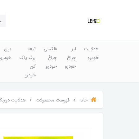
هدلایت
لنز
فلکسی
تیغه
بوق
خودرو
چراغ
چراغ
برف پاک
خودرو
خودرو
خودرو
کن
خودرو
خانه
فهرست محصولات
هدلایت دورنگ F35 دورنگ لنزو 3000/6000 