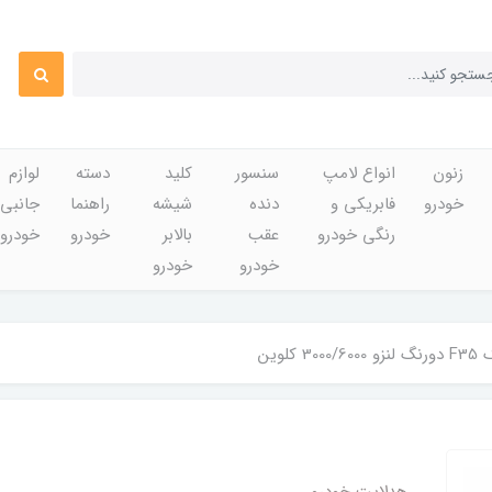
زنون
انواع لامپ
سنسور
کلید
دسته
لوازم
خودرو
فابریکی و
دنده
شیشه
راهنما
جانبی
رنگی خودرو
عقب
بالابر
خودرو
خودرو
خودرو
خودرو
کلوین