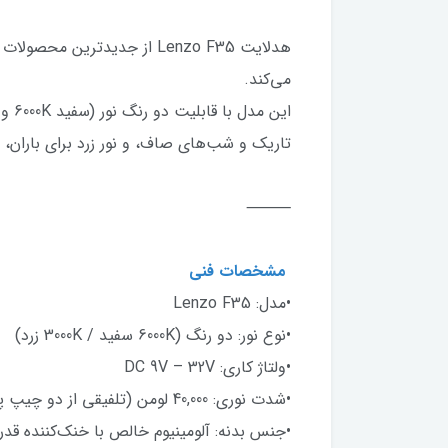
می‌کند.
تاریک و شب‌های صاف، و نور زرد برای باران، 
⸻
مشخصات فنی
•مدل: Lenzo F35
•نوع نور: دو رنگ (6000K سفید / 3000K زرد)
•ولتاژ کاری: DC 9V – 32V
•شدت نوری: 40,000 لومن (تلفیقی از دو چیپ پرقدرت CSP)
•جنس بدنه: آلومینیوم خالص با خنک‌کننده قدر