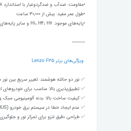
•مقاومت: ضدآب و ضدگرد‌وغبار با استاندارد IP68
•طول عمر مفید: بیش از 30,000 ساعت
•پایه‌های موجود: H1، H4، H7 و سایر پایه‌های پرکاربرد خودرو
⸻
ویژگی‌های برتر Lenzo F35
✅ نور دو حالته هوشمند: تغییر سریع بین نور 
✅ تطبیق‌پذیری بالا: مناسب برای خودروهای ا
✅ کیفیت ساخت بالا: بدنه آلومینیومی سبک و
✅ عدم ایجاد خطا در سیستم برق خودرو (CANBUS )
✅ طراحی دقیق لنزو برای تمرکز نور و جلوگیر