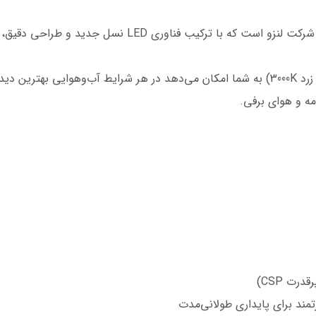
هدلایت Lenzo F35 از جدیدترین محصولات شرکت لنزو است که 
این مدل با قابلیت دو رنگ نور (سفید 6000K و زرد 3000K) به شما امکان می‌دهد در هر شرایط آ
مه و هوای برفی.
تمند برای پایداری طولانی‌مدت