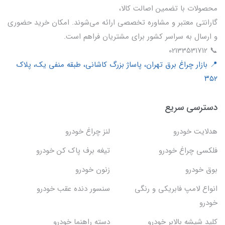
محصولات با تضمین اصالت کالا،
گارانتی معتبر و مشاوره تخصصی ارائه می‌شوند. امکان خرید حضوری
و ارسال به سراسر کشور برای مشتریان فراهم است.
📞 02133531712
📍 بازار چراغ برق تهران، پاساژ بزرگ کاشانی، طبقه منفی یک، پلاک
۳۵۲
دسترسی سریع
هدلایت خودرو
لنز چراغ خودرو
فلکسی چراغ خودرو
تیغه برف پاک کن خودرو
بوق خودرو
زنون خودرو
انواع لامپ فابریکی و رنگی
سنسور دنده عقب خودرو
خودرو
کلید شیشه بالابر خودرو
دسته راهنما خودرو