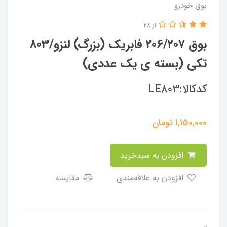
بوق خودرو
از 28
بوق 206/۲۰۷ فابریک (بزرگ) لنزو/803
تکی (بسته ی یک عددی)
کدکالا:LE803
1,150,000
تومان
افزودن به سبدخرید
افزودن به علاقه‌مندی
مقایسه