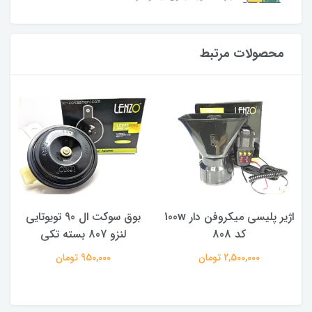
محصولات مرتبط
اژیر پلیسی میکروفن دار 100w
بوق سوکت ال 90 تویوتایی
کد 808
لنزو 807 بسته تکی
2,500,000 تومان
950,000 تومان