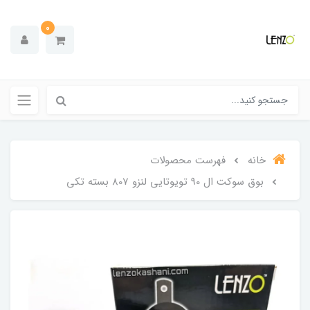
0
خانه
فهرست محصولات
بوق سوکت ال 90 تویوتایی لنزو 807 بسته تکی