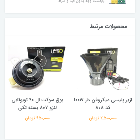
بازگشت وجه بدون قید و شرط
محصولات مرتبط
اژیر پلیسی میکروفن دار 100w
بوق سوکت ال 90 تویوتایی
کد 808
لنزو 807 بسته تکی
2,500,000 تومان
950,000 تومان