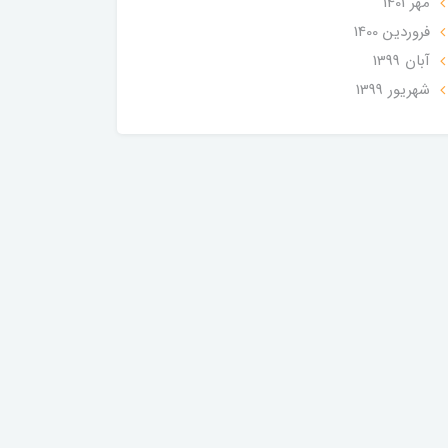
مهر 1401
فروردین 1400
آبان 1399
شهریور 1399