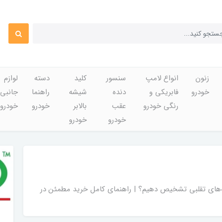
زنون
انواع لامپ
سنسور
کلید
دسته
لوازم
خودرو
فابریکی و
دنده
شیشه
راهنما
جانبی
رنگی خودرو
عقب
بالابر
خودرو
خودرو
خودرو
خودرو
ونه‌های تقلبی تشخیص دهیم؟ | راهنمای کامل خرید مطمئن در