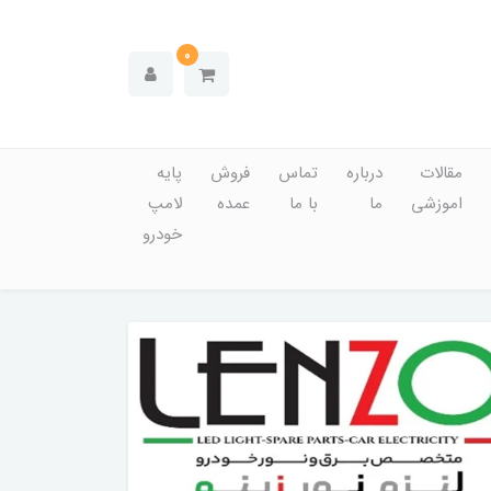
0
مقالات
درباره
تماس
فروش
پایه
اموزشی
ما
با ما
عمده
لامپ
خودرو