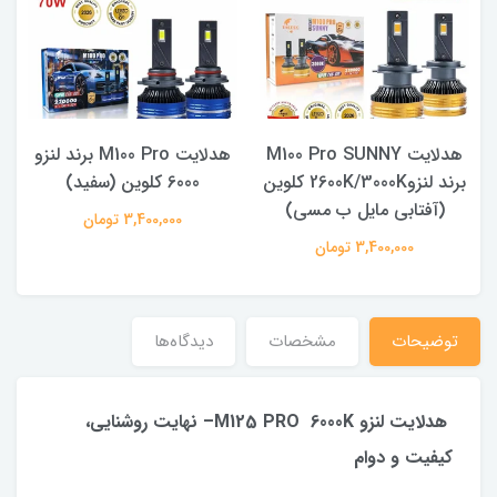
هدلایت M100 Pro برند لنزو
هدلایت F44 PRO برند لنزو
ن
6000 کلوین (سفید)
1,600,000 تومان
3,400,000 تومان
توضیحات
مشخصات
دیدگاه‌ها
هدلایت لنزو M125 PRO 6000K– نهایت روشنایی،
کیفیت و دوام