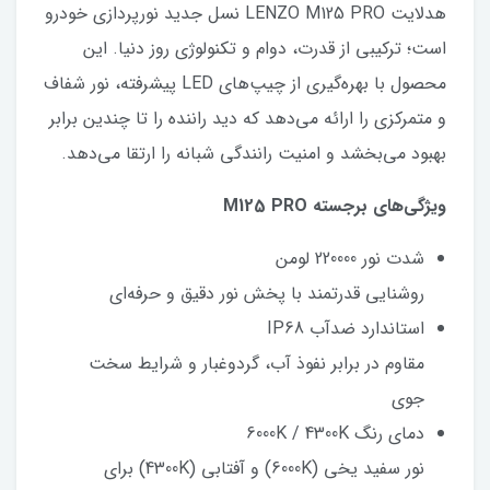
هدلایت LENZO M125 PRO نسل جدید نورپردازی خودرو
است؛ ترکیبی از قدرت، دوام و تکنولوژی روز دنیا. این
محصول با بهره‌گیری از چیپ‌های LED پیشرفته، نور شفاف
و متمرکزی را ارائه می‌دهد که دید راننده را تا چندین برابر
بهبود می‌بخشد و امنیت رانندگی شبانه را ارتقا می‌دهد.
ویژگی‌های برجسته M125 PRO
شدت نور 220000 لومن
روشنایی قدرتمند با پخش نور دقیق و حرفه‌ای
استاندارد ضدآب IP68
مقاوم در برابر نفوذ آب، گردوغبار و شرایط سخت
جوی
دمای رنگ 6000K / 4300K
نور سفید یخی (6000K) و آفتابی (4300K) برای