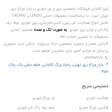
لنزو کاشانی فروشگاه تخصصی برق و نور خودرو در بازار چراغ برق
تهران است. ما عرضه‌کننده محصولات اصلی LENZO و TACPRO
شامل انواع هدلایت، لنز، زنون، لامپ فابریکی، بوق خودرو، تیغه برف
پاک‌کن و لوازم برق خودرو
ب
ه صورت تک و عمده
هستیم. تمامی
محصولات با تضمین اصالت کالا،
گارانتی معتبر و مشاوره تخصصی ارائه می‌شوند. امکان خرید حضوری
و ارسال به سراسر کشور برای مشتریان فراهم است.
📞 02133531712
📍 بازار چراغ برق تهران، پاساژ بزرگ کاشانی، طبقه منفی یک، پلاک
۳۵۲
دسترسی سریع
هدلایت خودرو
لنز چراغ خودرو
فلکسی چراغ خودرو
تیغه برف پاک کن خودرو