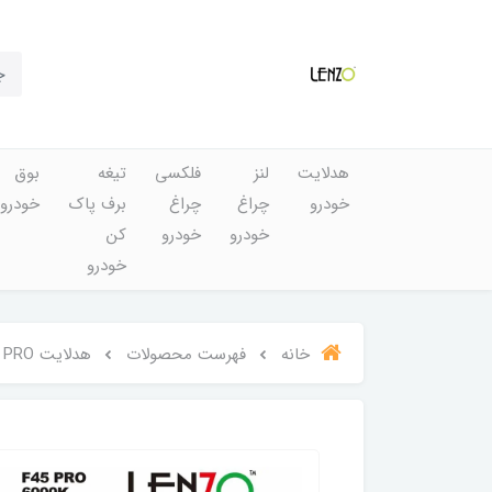
هدلایت
لنز
فلکسی
تیغه
بوق
خودرو
چراغ
چراغ
برف پاک
خودرو
خودرو
خودرو
کن
خودرو
خانه
فهرست محصولات
هدلایت F45 PRO برند لنزو