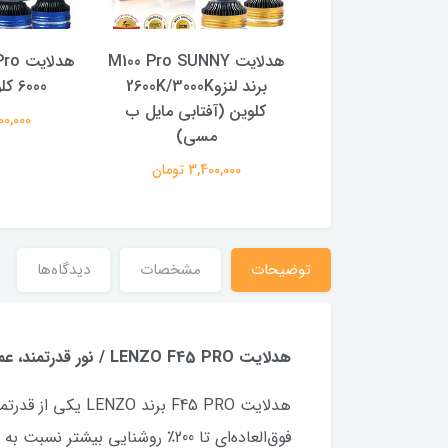
هدلایت M100 Pro SUNNY
هدلایت M100 Pro برند لنزو
برند لنزو2600K/3000K
6000 کلوین (سفید)
کلوین (آفتابی مایل ب
3,400,000 تومان
مسی)
3,400,000 تومان
توضیحات
مشخصات
دیدگاه‌ها
هدلایت LENZO F45 PRO / نور قدرتمند، عمر طولانی، انتخاب حرفه‌ای‌ها
فوق‌العاده‌ای تا 200٪ روشنایی بیشتر نسبت به لامپ‌های معمولی فراهم می‌کند.