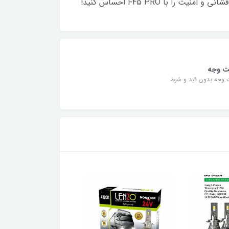
با F45 PRO احساس کنید!
ت وجه
 وجه بدون قید و شرط