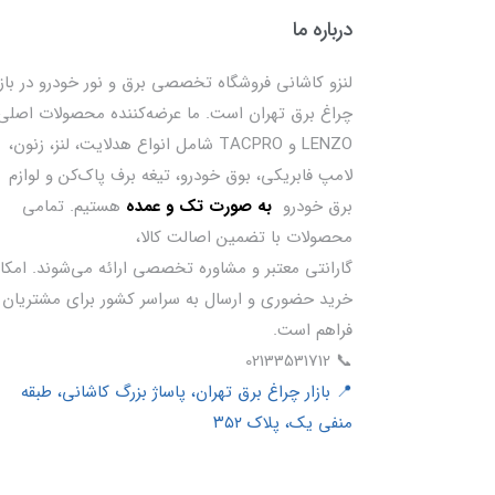
درباره ما
لنزو کاشانی فروشگاه تخصصی برق و نور خودرو در بازا
چراغ برق تهران است. ما عرضه‌کننده محصولات اصلی
LENZO و TACPRO شامل انواع هدلایت، لنز، زنون،
لامپ فابریکی، بوق خودرو، تیغه برف پاک‌کن و لوازم
برق خودرو
ب
ه صورت تک و عمده
هستیم. تمامی
محصولات با تضمین اصالت کالا،
گارانتی معتبر و مشاوره تخصصی ارائه می‌شوند. امکا
خرید حضوری و ارسال به سراسر کشور برای مشتریان
فراهم است.
📞 02133531712
📍 بازار چراغ برق تهران، پاساژ بزرگ کاشانی، طبقه
منفی یک، پلاک ۳۵۲