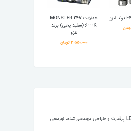
هدلایت MONSTER 24V
هدلایت MONSTER 24V
6000K (سفید یخی) برند
4300K (آفتابی) برند لنزو
لنزو
3,550,000 تومان
3,550,000 تومان
هدلایت F45 PRO برند LENZO یکی از قدرتمندترین هدلایت‌های موجود در بازار است که با بهره‌گیری از تکنولوژی LED پرقدرت و طراحی مهندسی‌شده، نوردهی