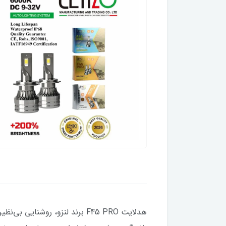
هدلایت F45 PRO برند لنزو، رو