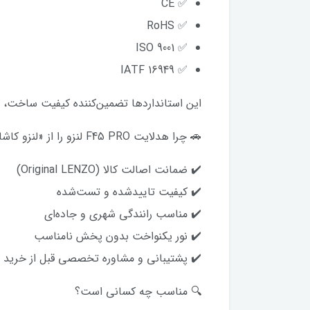
✅ CE
✅ RoHS
✅ ISO 9001
✅ IATF 16949
این استانداردها تضمین‌کننده کیفیت ساخت، ای
🚗 چرا هدلایت F45 PRO لنزو را از «لنزو کاشانی» بخریم؟
✔️ ضمانت اصالت کالا (Original LENZO)
✔️ کیفیت تاییدشده و تست‌شده
✔️ مناسب رانندگی شهری و جاده‌ای
✔️ نور یکنواخت بدون پخش نامناسب
✔️ پشتیبانی و مشاوره تخصصی قبل از خرید
🔍 مناسب چه کسانی است؟